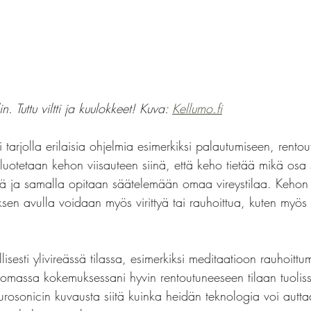
n. Tuttu viltti ja kuulokkeet! Kuva: 
Kellumo.fi
i tarjolla erilaisia ohjelmia esimerkiksi palautumiseen, rento
luotetaan kehon viisauteen siinä, että keho tietää mikä osa
stä ja samalla opitaan säätelemään omaa vireystilaa. Kehon 
yksen avulla voidaan myös virittyä tai rauhoittua, kuten myö
sesti ylivireässä tilassa, esimerkiksi meditaatioon rauhoittu
massa kokemuksessani hyvin rentoutuneeseen tilaan tuolissa
osonicin kuvausta siitä kuinka heidän teknologia voi autt