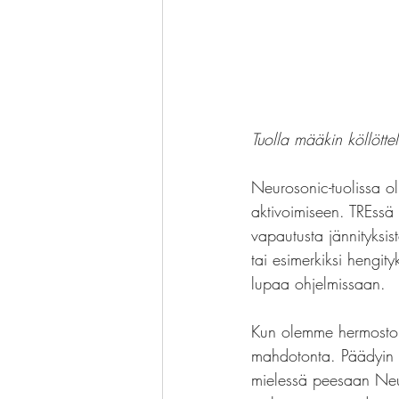
Tuolla määkin köllötteli
Neurosonic-tuolissa ol
aktivoimiseen. TREssä 
vapautusta jännityksi
tai esimerkiksi hengit
lupaa ohjelmissaan.
Kun olemme hermostolli
mahdotonta. Päädyin o
mielessä peesaan Neur