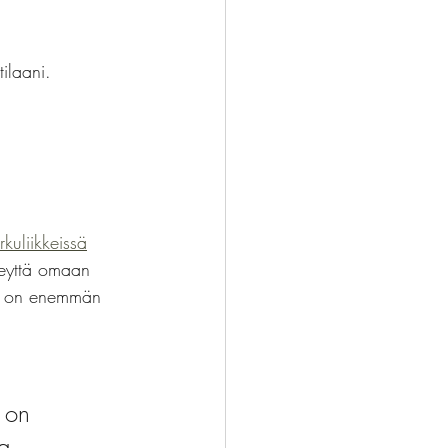
tilaani.
rkuliikkeissä
teyttä omaan 
us on enemmän 
 on 
a. 