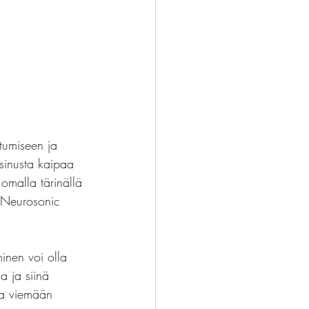
utumiseen ja 
 sinusta kaipaa 
omalla tärinällä 
s Neurosonic 
minen voi olla 
 ja siinä 
aa viemään 