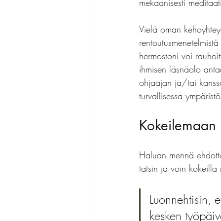
mekaanisesti meditaati
Vielä oman kehoyhteyd
rentoutusmenetelmist
hermostoni voi rauhoit
ihmisen läsnäolo antaa
ohjaajan ja/tai kanssa
turvallisessa ympäris
Kokeilemaan 
Haluan mennä ehdotto
tatsin ja voin kokeilla
Luonnehtisin, 
kesken työpäiv