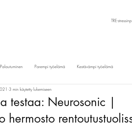
TRE-stressin
Palautuminen
Parempi työelämä
Kestävämpi työelämä
2021
3 min käytetty lukemiseen
a testaa: Neurosonic |
o hermosto rentoutustuolis