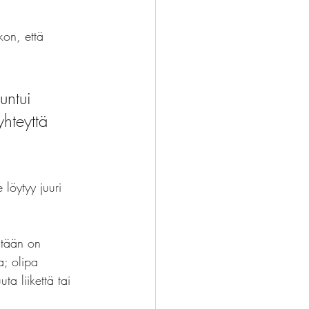
kon, että 
untui 
hteyttä 
 löytyy juuri 
äätään on 
a; olipa 
ta liikettä tai 