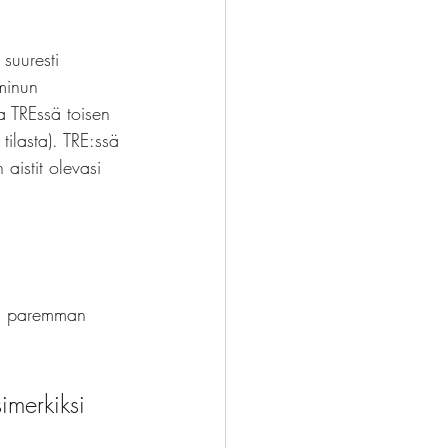
suuresti 
minun 
a TREssä toisen 
ilasta). TRE:ssä 
aistit olevasi 
an paremman 
imerkiksi 