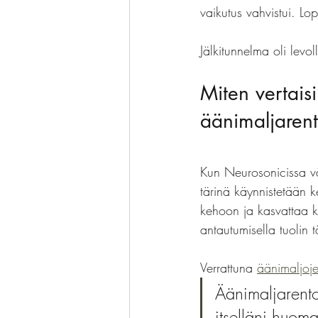
vaikutus vahvistui. Lo
Jälkitunnelma oli levol
Miten vertais
äänimaljarent
Kun Neurosonicissa vä
tärinä käynnistetään 
kehoon ja kasvattaa k
antautumisella tuolin 
Verrattuna 
äänimaljoje
Äänimaljarento
itselläni huom