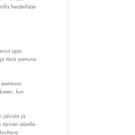
milla herätellään 
annut ajan 
n ja tänä aamuna 
 asentoon. 
ukseen, kun 
 jaloista ja 
n tärinän äärelle 
touttava 