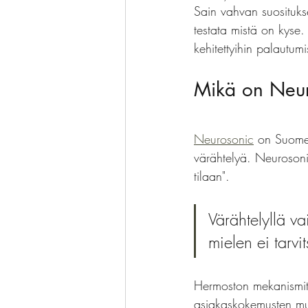
Sain vahvan suosituks
testata mistä on kyse
kehitettyihin palautumi
Mikä on Neur
Neurosonic
 on Suomes
värähtelyä. Neurosoni
tilaan". 
Värähtelyllä v
mielen ei tarvi
Hermoston mekanismit ak
asiakaskokemusten mu