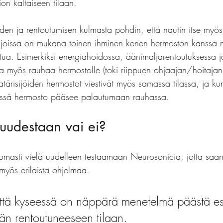
on kaltaiseen tilaan. 
en ja rentoutumisen kulmasta pohdin, että nautin itse myös 
ä joissa on mukana toinen ihminen kenen hermoston kanssa 
tua. Esimerkiksi energiahoidossa, äänimaljarentoutuksessa j
 myös rauhaa hermostolle (toki riippuen ohjaajan/hoitajan t
tärisijöiden hermostot viestivät myös samassa tilassa, ja kun 
tössä hermosto pääsee palautumaan rauhassa. 
uudestaan vai ei?
masti vielä uudelleen testaamaan Neurosonicia, jotta sa
 myös erilaista ohjelmaa. 
että kyseessä on näppärä menetelmä päästä es
än rentoutuneeseen tilaan. 