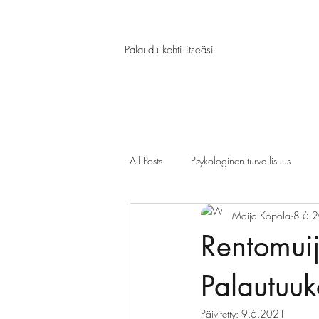
Palaudu kohti itseäsi
All Posts
Psykologinen turvallisuus
Maija Kopola
8.6.
Rentomuij
Palautuuk
Päivitetty:
9.6.2021