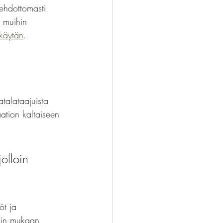
 ehdottomasti 
 muihin 
 käytän
.
talataajuista 
tion kaltaiseen 
olloin 
öt ja 
cin mukaan 