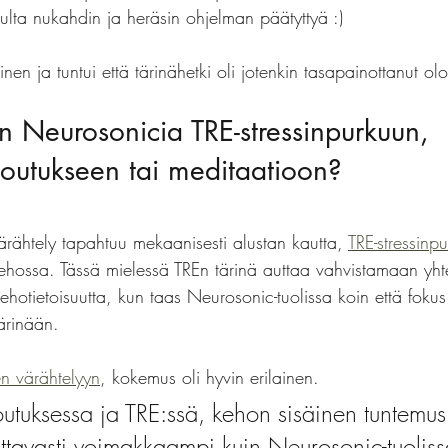
pulta nukahdin ja heräsin ohjelman päätyttyä :) 
linen ja tuntui että tärinähetki oli jotenkin tasapainottanut olo
in Neurosonicia TRE-stressinpurkuun, 
outukseen tai meditaatioon?
rähtely tapahtuu mekaanisesti alustan kautta, 
TRE-stressinpu
kehossa. Tässä mielessä TREn tärinä auttaa vahvistamaan yh
ehotietoisuutta, kun taas Neurosonic-tuolissa koin että fok
tärinään. 
n värähtelyyn
, kokemus oli hyvin erilainen. 
utuksessa ja TRE:ssä, kehon sisäinen tuntemus
attavasti voimakkaampi kuin Neurosonic-tuoliss