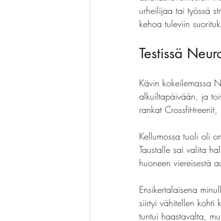
urheilijaa tai työssä 
kehoa tuleviin suorituk
Testissä Neuro
Kävin kokeilemassa Ne
alkuiltapäivään, ja t
rankat Crossfit-treenit
Kellumossa tuoli oli 
Taustalle sai valita 
huoneen viereisestä a
Ensikertalaisena minull
siirtyi vähitellen koh
tuntui haastavalta, mu