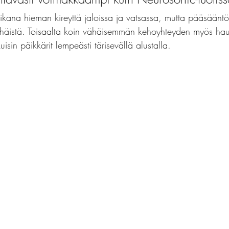
ikana hieman kireyttä jaloissa ja vatsassa, mutta pääsääntöi
ähäistä. Toisaalta koin vähäisemmän kehoyhteyden myös hau
uisin päikkärit lempeästi tärisevällä alustalla.