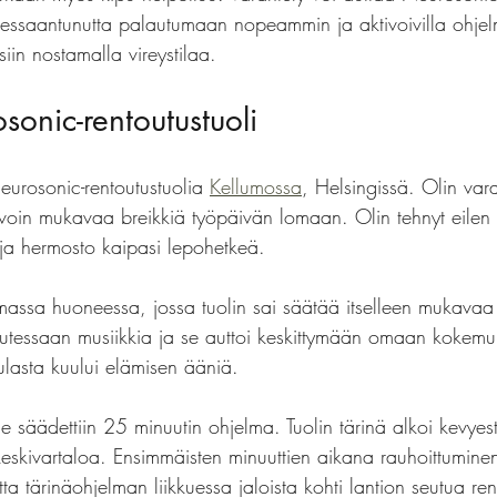
stressaantunutta palautumaan nopeammin ja aktivoivilla ohjel
siin nostamalla vireystilaa. 
sonic-rentoutustuoli
urosonic-rentoutustuolia 
Kellumossa
, Helsingissä. Olin var
oivoin mukavaa breikkiä työpäivän lomaan. Olin tehnyt eile
, ja hermosto kaipasi lepohetkeä. 
omassa huoneessa, jossa tuolin sai säätää itselleen mukavaa
halutessaan musiikkia ja se auttoi keskittymään omaan kokem
ulasta kuului elämisen ääniä. 
e säädettiin 25 minuutin ohjelma. Tuolin tärinä alkoi kevyesti
ti keskivartaloa. Ensimmäisten minuuttien aikana rauhoittumine
tta tärinäohjelman liikkuessa jaloista kohti lantion seutua ren