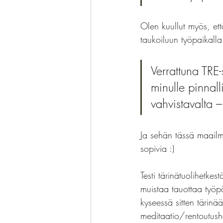
Olen kuullut myös, ett
taukoiluun työpaikalla
Verrattuna TRE-
minulle pinnal
vahvistavalta –
Ja sehän tässä maailma
sopivia :) 
Testi tärinätuolihetkes
muistaa tauottaa työpä
kyseessä sitten tärinää 
meditaatio/rentoutushe