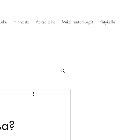
purku
Hinnasto
Varaa aika
Mikä rentomuija?
Yrityksille
sa?