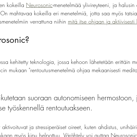
en kokeilla 
Neurosonic
-menetelmää ylivireyteeni, ja halusin
. On mahtavaa kokeilla eri menetelmiä, jotta saa myös tatsia
smenetelmiin verrattuna niihin 
mitä itse ohjaan ja aktiivisesti
osonic?
sa kehitetty teknologia, jossa kehoon lähetetään erittäin ma
cin mukaan "rentoutusmenetelmä ohjaa mekaanisesti meditaa
aikutetaan suoraan autonomiseen hermostoon, j
tse työskennellä rentoutuakseen. 
tivoituvat ja stressiperäiset oireet, kuten ahdistus, unihäiri
kaan myös kipu helpottuu. Värähtely voi auttaa Neurosoni