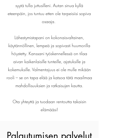
syytä tulla juttusilleni. Autan sinua kyllä
eteenpäin, jos tuntuu etten ole tarpeisiisi sopiva
osaaja.
Lähestymistapani on kokonaisvaltainen,
käytännöllinen, lempeä ja sopivasti huumorilla
höystetty. Kanssani työskennellessä on tilaa
aivan kaikenlaisille tunteille, ajatuksille ja
kokemuksille. Valmentajuus ei ole mulle mikään
rooli – se on tapa elää ja katsoa tätä maailmaa
mahdollisuuksien ja ratkaisujen kautta.
Ota yhteyttä ja tuodaan rentoutta takaisin
elämääsi!
Palautumisen palvelut