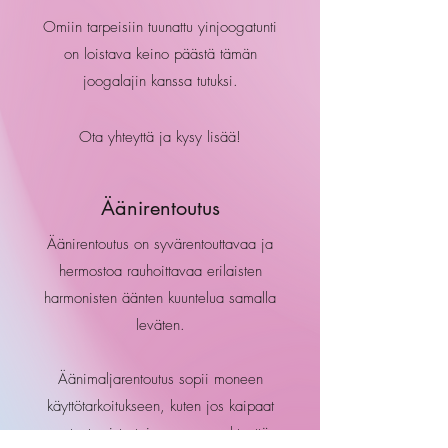
Omiin tarpeisiin tuunattu yinjoogatunti
on loistava keino päästä tämän
joogalajin kanssa tutuksi.
Ota yhteyttä ja kysy lisää!
Äänirentoutus
Äänirentoutus on syvärentouttavaa ja
hermostoa rauhoittavaa erilaisten
harmonisten äänten kuuntelua samalla
leväten.
Äänimaljarentoutus sopii moneen
käyttötarkoitukseen, kuten jos kaipaat
rentoutumista tai parempaa yhteyttä