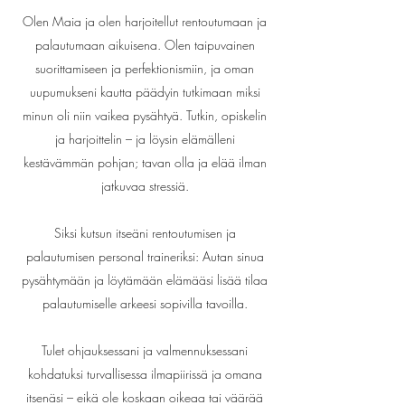
Olen Maia ja olen harjoitellut rentoutumaan ja
palautumaan aikuisena. Olen taipuvainen
suorittamiseen ja perfektionismiin, ja oman
uupumukseni kautta päädyin tutkimaan miksi
minun oli niin vaikea pysähtyä. Tutkin, opiskelin
ja harjoittelin – ja löysin elämälleni
kestävämmän pohjan; tavan olla ja elää ilman
jatkuvaa stressiä.
Siksi kutsun itseäni rentoutumisen ja
palautumisen personal traineriksi: Autan sinua
pysähtymään ja löytämään elämääsi lisää tilaa
palautumiselle arkeesi sopivilla tavoilla.
Tulet ohjauksessani ja valmennuksessani
kohdatuksi turvallisessa ilmapiirissä ja omana
itsenäsi – eikä ole koskaan oikeaa tai väärää