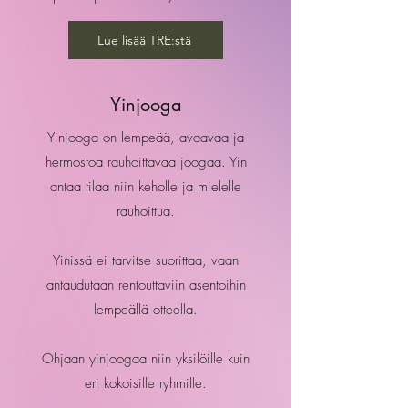
Lue lisää TRE:stä
Yinjooga
Yinjooga on lempeää, avaavaa ja
hermostoa rauhoittavaa joogaa. Yin
antaa tilaa niin keholle ja mielelle
rauhoittua.
Yinissä ei tarvitse suorittaa, vaan
antaudutaan rentouttaviin asentoihin
lempeällä otteella.
Ohjaan yinjoogaa niin yksilöille kuin
eri kokoisille ryhmille.