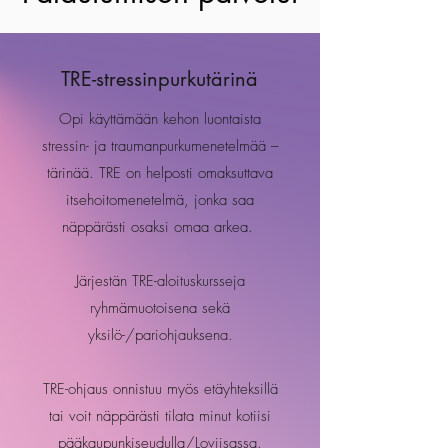
TRE-stressinpurkutärinä
Opi käyttämään kehon luontaista
stressin- ja traumanpurkumenetelmää –
tärinää. TRE on helposti omaksuttava
itsehoitomenetelmä, jonka saa
näppärästi osaksi omaa arkea.
Järjestän TRE-aloituskursseja
ryhmämuotoisena sekä
yksilö-/pariohjauksena.
TRE-ohjaus onnistuu myös etäyhteksillä
tai voit näppärästi tilata minut kotiisi
pääkaupunkiseudulla/Loviisassa.